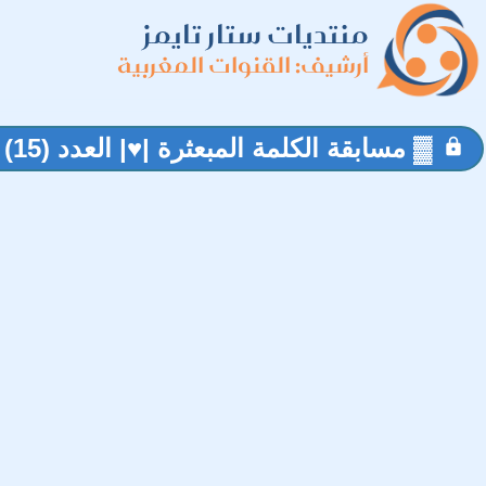
منتديات ستار تايمز
أرشيف: القنوات المغربية
▓ مسابقة الكلمة المبعثرة |♥| العدد (15) |♥| بالتوفيق للجميع▓
