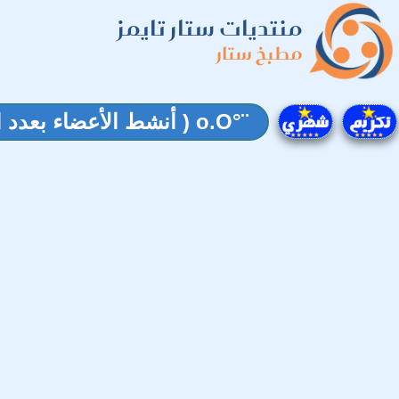
منتديات ستار تايمز
مطبخ ستار
¨°o.O ( أنشط الأعضاء بعدد الردود لهذا الشهر ) O.o°