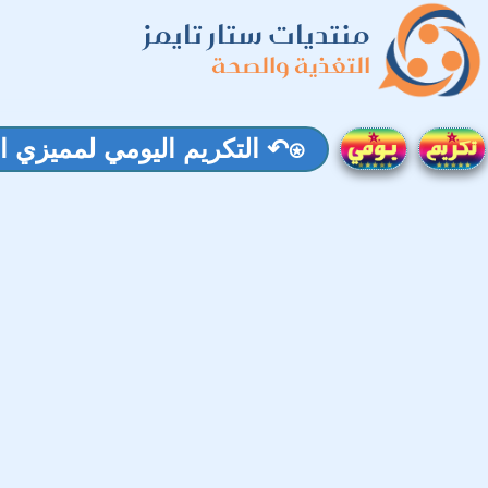
منتديات ستار تايمز
التغذية والصحة
⍟↶ التكريم اليومي لمميزي المنتدى01 جويلية 2026 ↷⍟