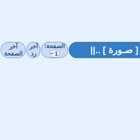
الصفحة:
آخر
آخر
[ صـورة ] ..||
رد
الصفحة