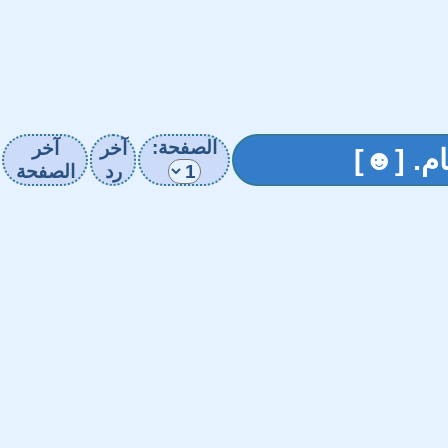
الصفحة:
آخر
آخر
م. [☻]
رد
الصفحة