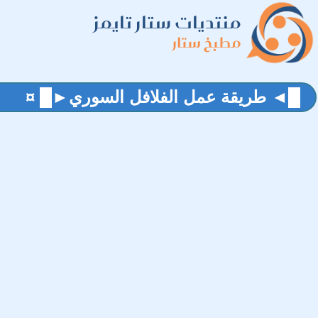
منتديات ستار تايمز
مطبخ ستار
█◄ طريقة عمل الفلافل السوري►█ ¤