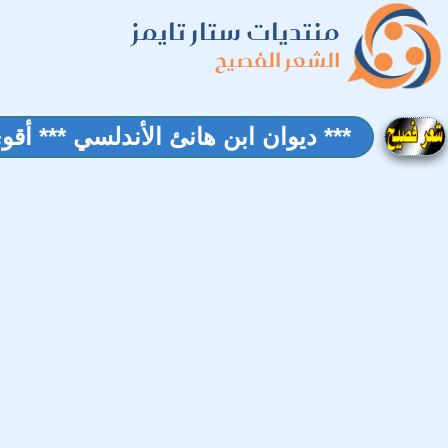
منتديات ستار تايمز
الشعر الفصيح
*** ديوان ابن هانئ الأندلسي *** أقوى 