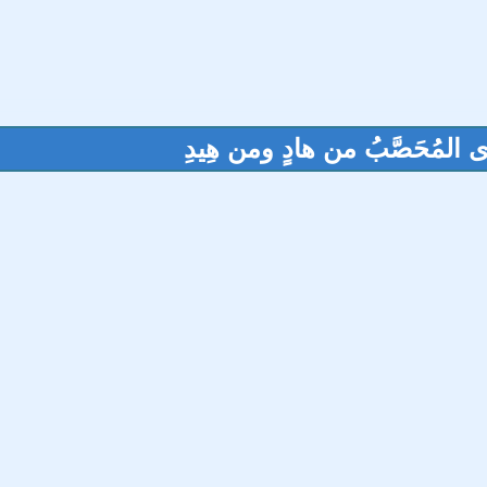
المُحَصَّبُ من هادٍ ومن هِيدِ