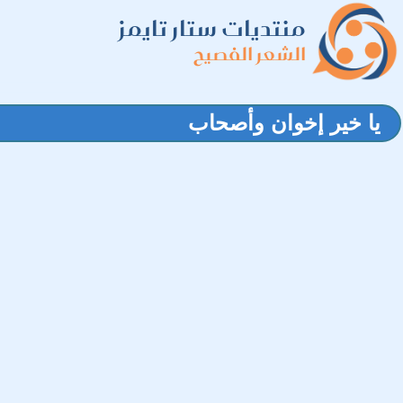
منتديات ستار تايمز
الشعر الفصيح
يا خير إخوان وأصحاب