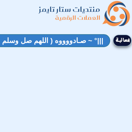
منتديات ستار تايمز
العملات الرقمية
|||° ~ صـادووووه ( اللهم صل وسلم 