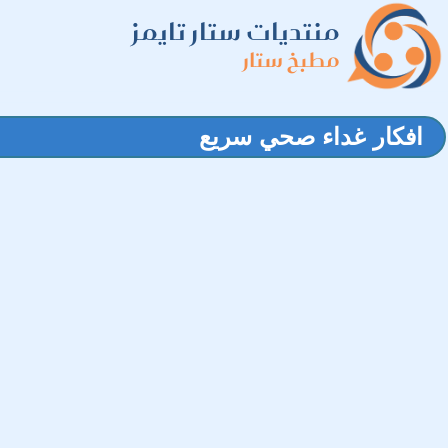
منتديات ستار تايمز
مطبخ ستار
افكار غداء صحي سريع