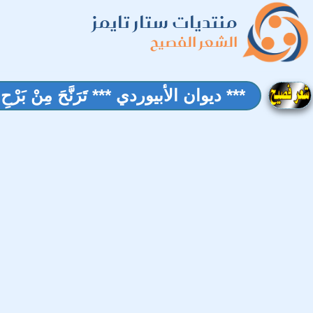
منتديات ستار تايمز
الشعر الفصيح
*** ديوان الأبيوردي *** تَرَنَّحَ مِنْ بَرْحِ