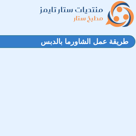
منتديات ستار تايمز
مطبخ ستار
طريقة عمل الشاورما بالدبس