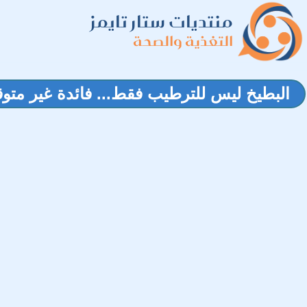
منتديات ستار تايمز
التغذية والصحة
البطيخ ليس للترطيب فقط... فائدة غير متو