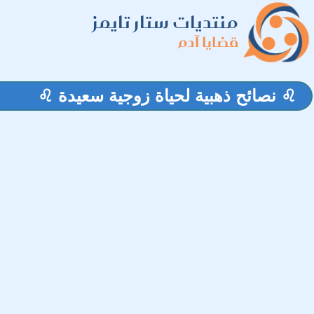
منتديات ستار تايمز
قضايا آدم
♌ نصائح ذهبية لحياة زوجية سعيدة ♌