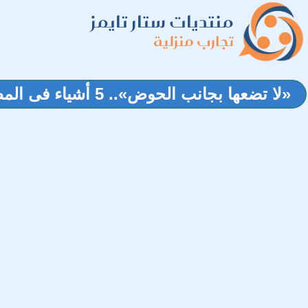
منتديات ستار تايمز
تجارب منزلية
«لا تضعها بجانب الحوض».. 5 أشياء فى المطبخ تتحول لبؤرة للبكتيريا