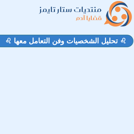
منتديات ستار تايمز
قضايا آدم
♌ تحليل الشخصيات وفن التعامل معها ♌