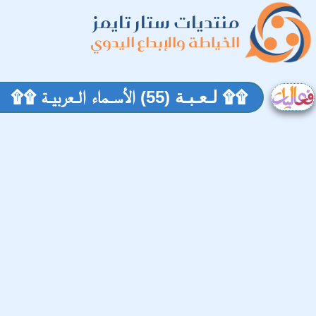
منتديات ستار تايمز
الخياطة والإبداع اليدوي
۩۩ لـعـبـة (55) الأسـماء الـعربيـة ۩۩