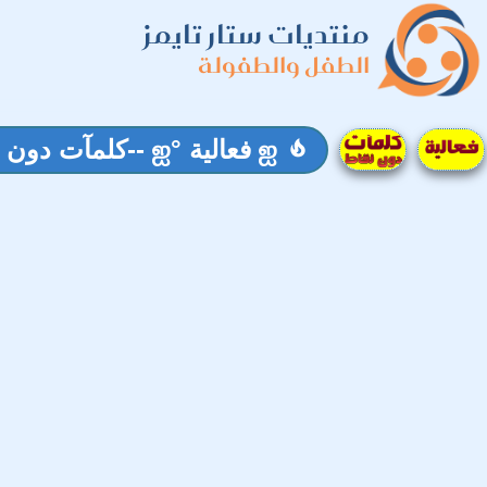
منتديات ستار تايمز
الطفل والطفولة
ஐ فعالية °ஐ --كلمآت دون نقآط-- ஐ بالتوفيق للجميع ஐ
