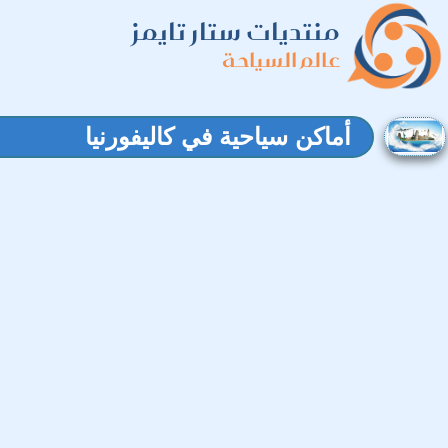
منتديات ستار تايمز
عالم السياحة
أماكن سياحية في كاليفورنيا