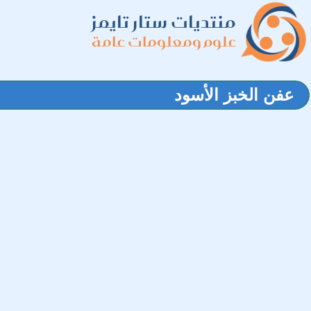
منتديات ستار تايمز
علوم ومعلومات عامة
عفن الخبز الأسود