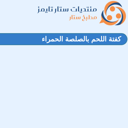
منتديات ستار تايمز
مطبخ ستار
كفتة اللحم بالصلصة الحمراء