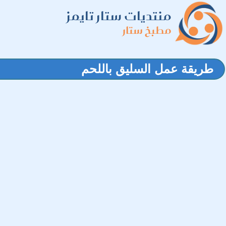
منتديات ستار تايمز
مطبخ ستار
طريقة عمل السليق باللحم