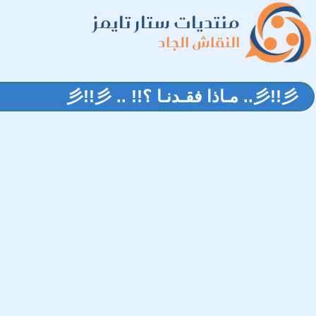
منتديات ستار تايمز
النقاش الجاد
彡!!彡.. مـاذا فقـدنـا ؟!! .. 彡!!彡