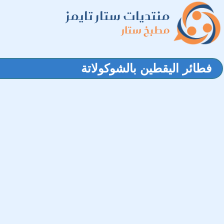
منتديات ستار تايمز
مطبخ ستار
فطائر اليقطين بالشوكولاتة