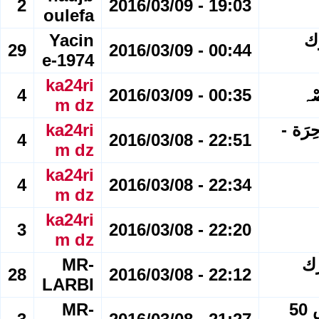
2
19:03 - 2016/03/09
oulefa
 -524 - مبارك
Yacin
29
00:44 - 2016/03/09
e-1974
ka24ri
4
00:35 - 2016/03/09
m dz
 فِے 30 صُورَة سَاحِرَة -
ka24ri
4
22:51 - 2016/03/08
m dz
ka24ri
4
22:34 - 2016/03/08
m dz
ka24ri
3
22:20 - 2016/03/08
m dz
؛؛ العدد 472 مبارك
MR-
28
22:12 - 2016/03/08
LARBI
o.O [ زيارة الى مدينة الصويرة المغربية ] ( عمل خاص 50
MR-