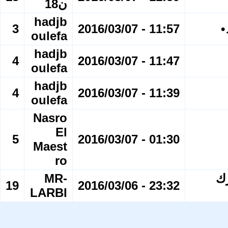
ن18
hadjb
•
11:57 - 2016/03/07
3
oulefa
hadjb
4
11:47 - 2016/03/07
oulefa
hadjb
4
11:39 - 2016/03/07
oulefa
Nasro
El
5
01:30 - 2016/03/07
Maest
ro
؛؛ العدد 470 مبارك
MR-
19
23:32 - 2016/03/06
LARBI