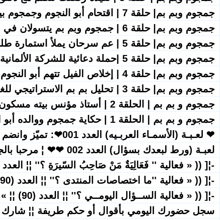
جمجوم وبم بم| حلقة 7 | اقتحام أبو النجوم وجمجوم بيت العنقاء زوجة دكتور جاليليو
جمجوم وبم بم| حلقة 6 | جمجوم وبم بم يتسولان في الشارع في محاولة للإيقاع بمصاصة القلعة أم سيدة
جمجوم وبم بم| حلقة 5 | عم سرحان يملأ استمارة طلب المساعدة من الشركة الألمانية لمكافحة الخوارق
جمجوم وبم بم| حلقة 5 |حملة دعائية للشركة الألمانية لمكافحة الخوارق
جمجوم وبم بم| حلقة 4 | إخلاص الفيل تتهم أبو النجوم بخطف جمجوم وبم بم
جمجوم وبم بم| حلقة 3 | تحليل بم بم الاستراتيجي للغز لعنة الريس متقال
جمجوم و بم بم | الحلقة 2 | أستاذ مؤنس بيته مسكون.
جمجوم و بم بم | الحلقة 1 | حكاية جمجوم ووالده أبو النجوم
❤ لعـبـة (الأسمـاء العربـيه) العدد 001❤: تميّز وانضم
لعبـة (ورط لبعدك بسؤال) العدد 002 ❤❤ ¦ مرحبا بالجميع
-¦[ (( « فعالية '' فَعَالِيَةٌ مَنْ صَاحِبُ السّيرَةِ ؟'' ¦¦ العدد (90) ¦¦ » )) ]¦
-¦[ (( « فعالية ''ما اختصاصات المنتدى ؟'' ¦¦ العدد (90) ¦¦ » )) ]¦-
-¦[ (( « فعالية الســؤال اليومــي ؟'' ¦¦ العدد (90) ¦¦ » )) ]¦-
سجل حضورك اليومي بأقوال أو حكم طريفة ¦¦ شارك 