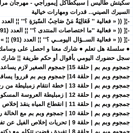
سكيتش طاليس | سبيكطاكل إيموراجي - مهرجان مر
السيرك الصيني.. قدرات ومهارات خيالية
-¦[ (( « فعالية '' فَعَالِيَةٌ مَنْ صَاحِبُ السّيرَةِ ؟'' ¦¦ العدد (91) ¦¦ » )) ]¦
-¦[ (( « فعالية ''ما اختصاصات المنتدى ؟'' ¦¦ العدد (91) ¦¦ » )) ]¦-
-¦[ (( « فعالية الســؤال اليومــي ؟'' ¦¦ العدد (91) ¦¦ » )) ]¦-
● سلسلة هل تعلم ● شارك معنا و احصل على وسامك
سجل حضورك اليومي بأقوال أو حكم طريفة ¦¦ شارك 
جمجوم وبم بم | حلقة 15| جمجوم الصغير لازم يساعد بم بم في انقاذ جمجوم الكبير
جمجوم وبم بم | حلقة 14| جمجوم وبم بم قرروا يسافروا عبر الزمن
جمجوم وبم بم | حلقة 13 | خطة انتقام زمبليطة من رجاء الجداوي
جمجوم وبم بم | حلقة 12 | زمبليطة العروسة المسكونة نطقت قالت ايه؟
جمجوم وبم بم | حلقة 11 | انقطاع المياه ينقذ إخلاص الفيل من الموت
جمجوم وبم بم | حلقة 10 | جمجوم وبم بم مع الخالة رفيدة في المرحلة الثانية من لغز المقنع
جمجوم وبم بم | حلقة 9 | تحريات إخلاص الفيل عن تفيدة نعيم.. وياترى مين ماشا اللي رسمتلها الوشم؟
جمجوم وبم بم | حلقة 8 | تفيدة رفضت تتكلم مع دكتور ملاك.. غير في وجود جمجوم وبم بم