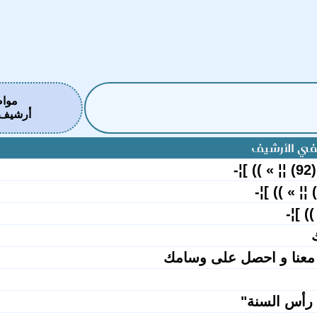
موا
أرشيف ه
في الأرشيف
-
معنا و احصل على وسامك
رأس السنة"