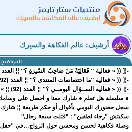
منتديات ستار تايمز
أرشيف: عالم الفكاهة والسيرك
أرشيف: عالم الفكاهة والسيرك
المواضيع 
-¦[ (( « فعالية '' فَعَالِيَةٌ مَنْ صَاحِبُ السّيرَةِ ؟'' ¦¦ العدد (92) ¦¦ » )) ]¦
-¦[ (( « فعالية ''ما اختصاصات المنتدى ؟'' ¦¦ العدد (92) ¦¦ » )) ]¦-
-¦[ (( « فعالية الســؤال اليومــي ؟'' ¦¦ العدد (92) ¦¦ » )) ]¦-
● سلسلة هل تعلم ● شارك معنا و احصل على وسامك
سجل حضورك اليومي بأقوال أو حكم طريفة ¦¦ شارك 
سكيتش "رجاء لطفين" : "قتلت سبعة رجال"
وصلة فكاهية لحسن ومحسن حول الزواج…في "حفل 